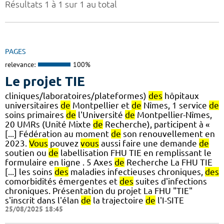
Résultats 1 à 1 sur 1 au total
PAGES
relevance:
100%
Le projet TIE
cliniques/laboratoires/plateformes)
des
hôpitaux
universitaires
de
Montpellier et
de
Nîmes, 1 service
de
soins primaires
de
l'Université
de
Montpellier-Nîmes,
20 UMRs (Unité Mixte
de
Recherche), participent à «
[...] Fédération au moment
de
son renouvellement en
2023.
Vous
pouvez
vous
aussi faire une demande
de
soutien ou
de
labellisation FHU TIE en remplissant le
formulaire en ligne . 5 Axes
de
Recherche La FHU TIE
[...] les soins
des
maladies infectieuses chroniques,
des
comorbidités émergentes et
des
suites d'infections
chroniques. Présentation du projet La FHU "TIE"
s'inscrit dans l'élan
de
la trajectoire
de
l'I-SITE
25/08/2025 18:45