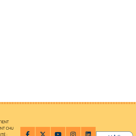
TIENT
ENT CHU
ITÉ :