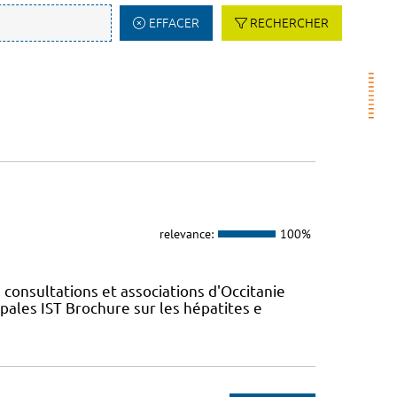
EFFACER
RECHERCHER
relevance:
100%
 consultations et associations d'Occitanie
ales IST Brochure sur les hépatites e