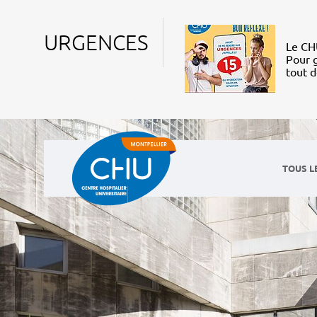
URGENCES
Le CHU
Pour g
tout 
TOUS L