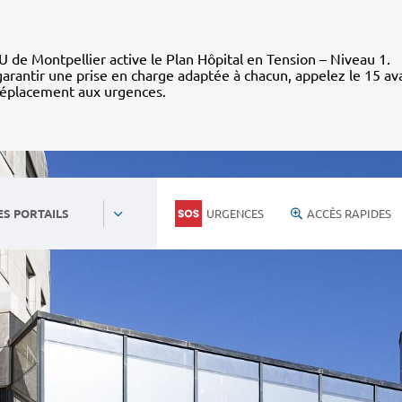
 de Montpellier active le Plan Hôpital en Tension – Niveau 1.
arantir une prise en charge adaptée à chacun, appelez le 15 av
déplacement aux urgences.
URGENCES
ACCÈS RAPIDES
ES PORTAILS