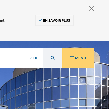
ant
EN SAVOIR PLUS
MENU
FR