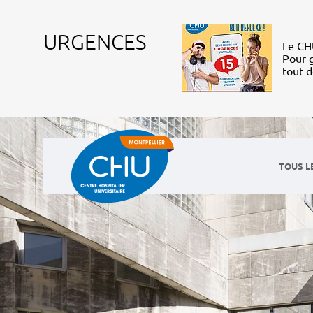
URGENCES
Le CHU
Pour g
tout 
TOUS L