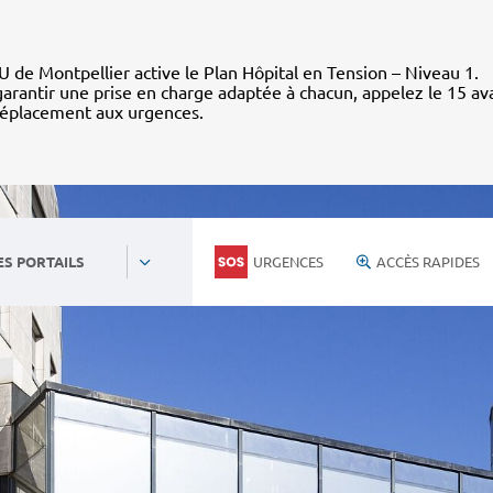
 de Montpellier active le Plan Hôpital en Tension – Niveau 1.
arantir une prise en charge adaptée à chacun, appelez le 15 av
déplacement aux urgences.
URGENCES
ACCÈS RAPIDES
ES PORTAILS