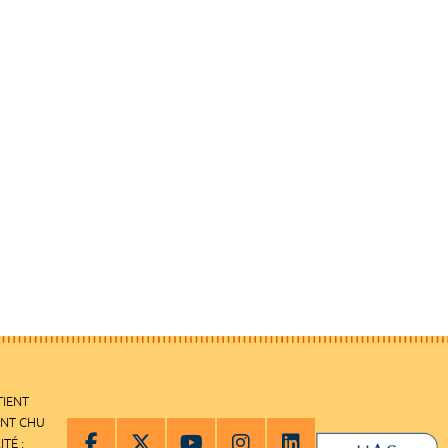
TIENT
ENT CHU
ITÉ :