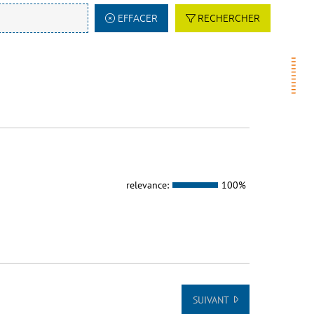
EFFACER
RECHERCHER
relevance:
100%
SUIVANT