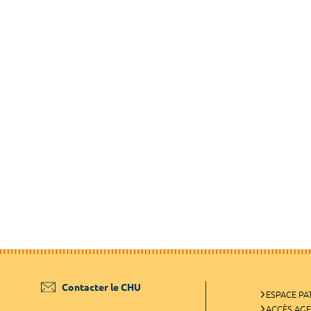
Contacter le CHU
ESPACE PA
ACCÈS AG