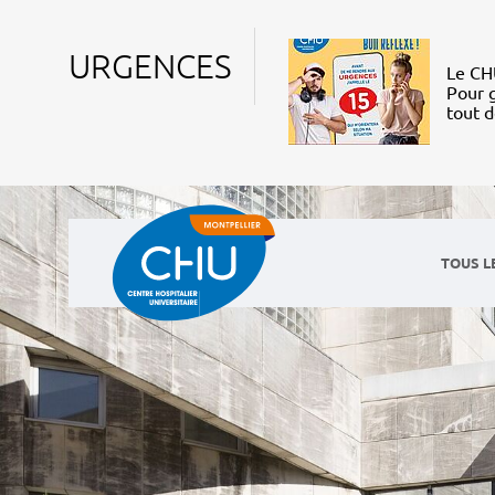
URGENCES
Le CHU
Pour g
tout 
TOUS L