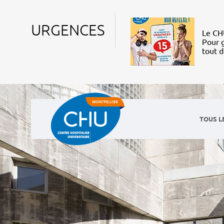
URGENCES
Le CHU
Pour g
tout 
TOUS L