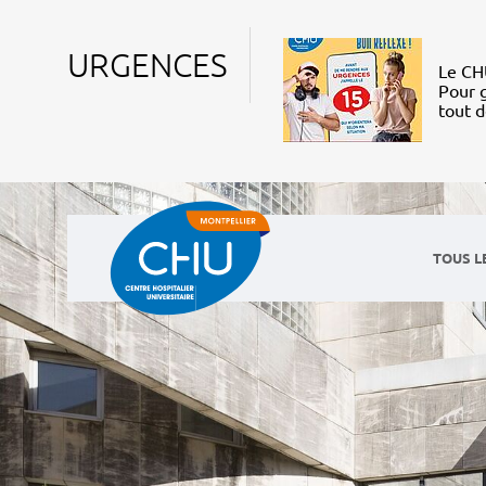
URGENCES
Le CHU
Pour g
tout 
TOUS L