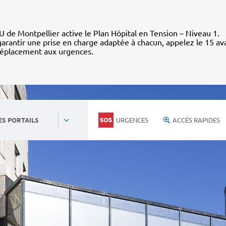
 de Montpellier active le Plan Hôpital en Tension – Niveau 1.
arantir une prise en charge adaptée à chacun, appelez le 15 av
déplacement aux urgences.
URGENCES
ACCÈS RAPIDES
ES PORTAILS