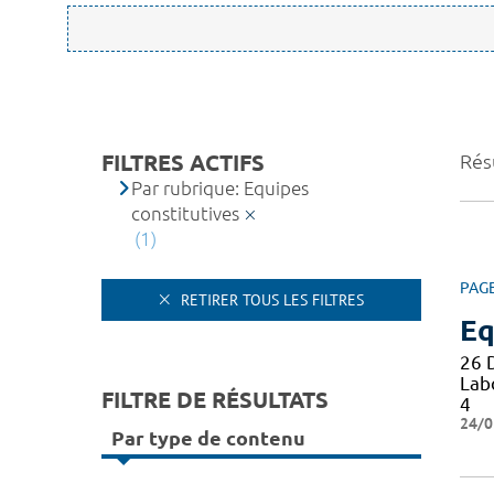
FILTRES ACTIFS
Résu
Par rubrique: Equipes
constitutives
(1)
PAG
RETIRER TOUS LES FILTRES
Eq
26 
Lab
FILTRE DE RÉSULTATS
4
24/0
Par type de contenu