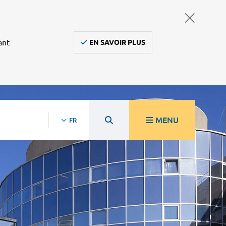
ant
EN SAVOIR PLUS
MENU
FR