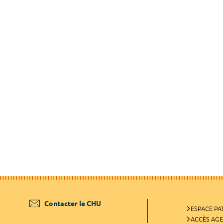
Contacter le CHU
ESPACE PA
ACCÈS AG