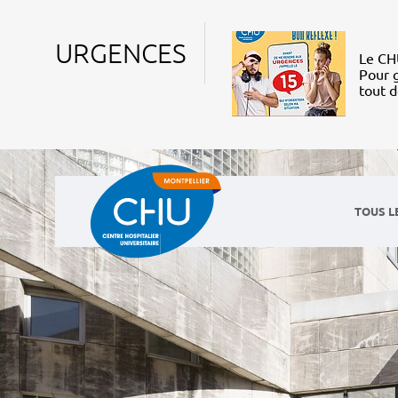
URGENCES
Le CHU
Pour g
tout 
TOUS L