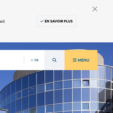
ant
EN SAVOIR PLUS
MENU
FR