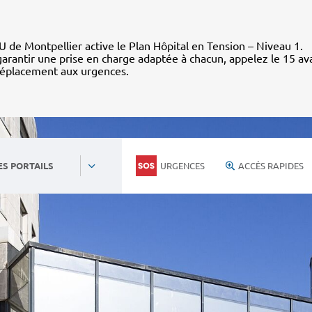
 de Montpellier active le Plan Hôpital en Tension – Niveau 1.
arantir une prise en charge adaptée à chacun, appelez le 15 av
déplacement aux urgences.
URGENCES
ACCÈS RAPIDES
ES PORTAILS