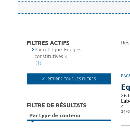
FILTRES ACTIFS
Résu
Par rubrique: Equipes
constitutives
(1)
PAG
RETIRER TOUS LES FILTRES
Eq
26 
Lab
FILTRE DE RÉSULTATS
4
24/0
Par type de contenu