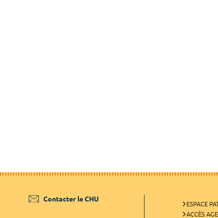
Contacter le CHU
ESPACE PA
ACCÈS AG