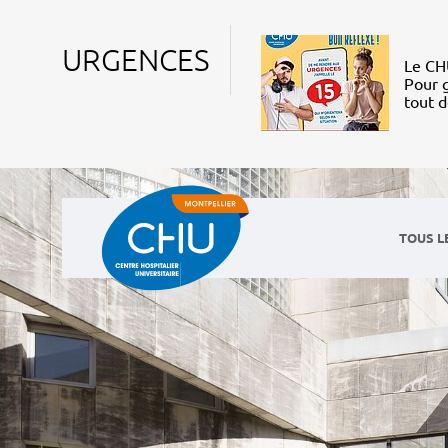
URGENCES
Le CHU
Pour g
tout 
TOUS L