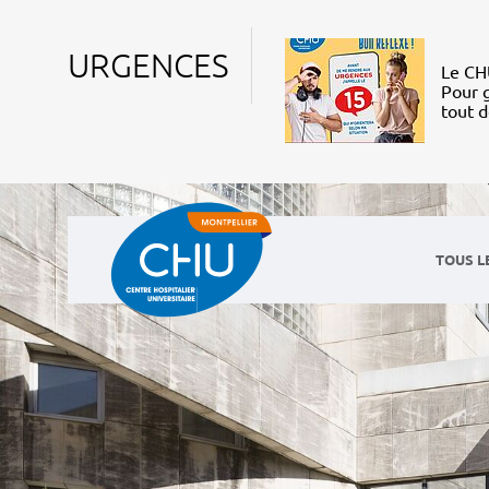
URGENCES
Le CHU
Pour g
tout 
TOUS L