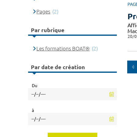
PAG
Pages
(2)
Pr
Aff
Par rubrique
Mad
20/0
Les formations BOAT®
(2)
Par date de création
Du
à