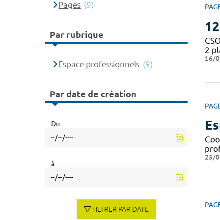
Pages
(9)
PAG
12
Par rubrique
CSO
2 p
16/0
Espace professionnels
(9)
Par date de création
PAG
Es
Du
Coor
prof
25/0
à
PAG
FILTRER PAR DATE