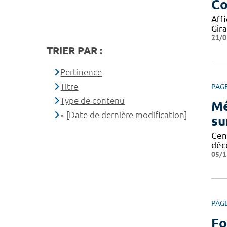
Co
Aff
Gir
21/0
TRIER PAR :
Pertinence
Titre
PAG
Type de contenu
Mé
[Date de dernière modification]
su
Cent
déc
05/1
PAG
Fo