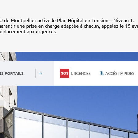
 de Montpellier active le Plan Hôpital en Tension – Niveau 1.
arantir une prise en charge adaptée à chacun, appelez le 15 av
déplacement aux urgences.
URGENCES
ACCÈS RAPIDES
ES PORTAILS