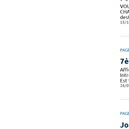
VOU
CHA
des
15/1
PAG
7è
Aff
Int
Est
26/0
PAG
Jo