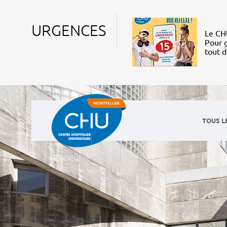
URGENCES
Le CHU
Pour g
tout 
TOUS L