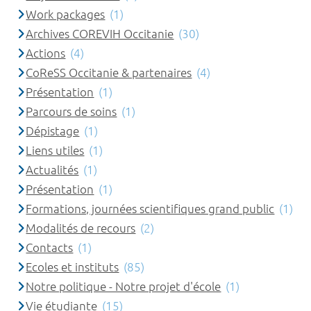
Work packages
(1)
Archives COREVIH Occitanie
(30)
Actions
(4)
CoReSS Occitanie & partenaires
(4)
Présentation
(1)
Parcours de soins
(1)
Dépistage
(1)
Liens utiles
(1)
Actualités
(1)
Présentation
(1)
Formations, journées scientifiques grand public
(1)
Modalités de recours
(2)
Contacts
(1)
Ecoles et instituts
(85)
Notre politique - Notre projet d'école
(1)
Vie étudiante
(15)