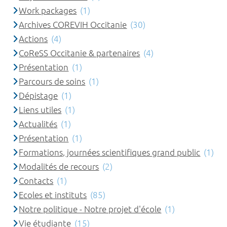
Work packages
(1)
Archives COREVIH Occitanie
(30)
Actions
(4)
CoReSS Occitanie & partenaires
(4)
Présentation
(1)
Parcours de soins
(1)
Dépistage
(1)
Liens utiles
(1)
Actualités
(1)
Présentation
(1)
Formations, journées scientifiques grand public
(1)
Modalités de recours
(2)
Contacts
(1)
Ecoles et instituts
(85)
Notre politique - Notre projet d'école
(1)
Vie étudiante
(15)