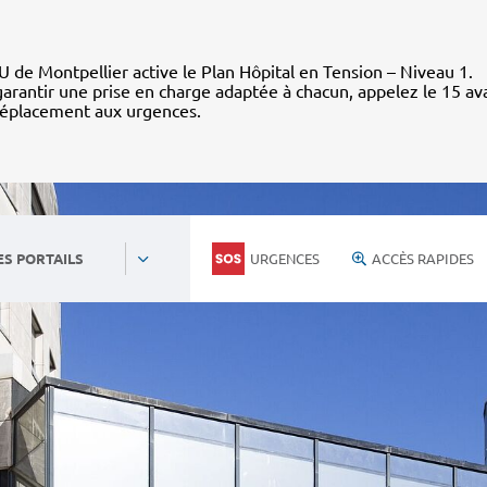
 de Montpellier active le Plan Hôpital en Tension – Niveau 1.
arantir une prise en charge adaptée à chacun, appelez le 15 av
déplacement aux urgences.
URGENCES
ACCÈS RAPIDES
ES PORTAILS