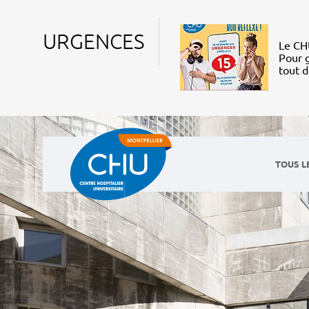
URGENCES
Le CHU
Pour g
tout 
TOUS L