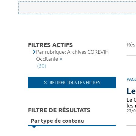
FILTRES ACTIFS
Résu
Par rubrique: Archives COREVIH
Occitanie
(30)
PAG
RETIRER TOUS LES FILTRES
Le
Le 
les
FILTRE DE RÉSULTATS
23/0
Par type de contenu