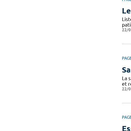
Le
Lis
pat
22/0
PAG
Sa
La s
et r
22/0
PAG
Es