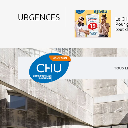
URGENCES
Le CHU
Pour g
tout 
TOUS L