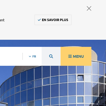
ant
EN SAVOIR PLUS
MENU
FR