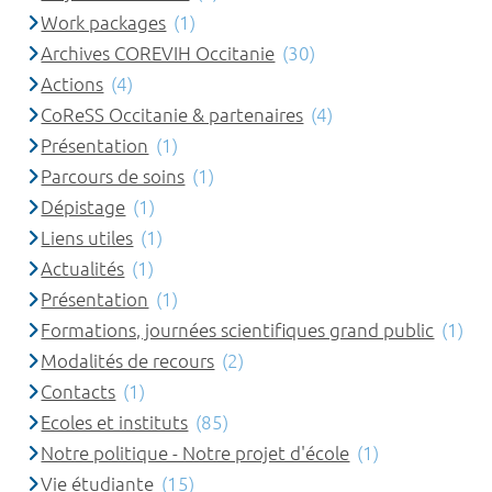
Work packages
(1)
Archives COREVIH Occitanie
(30)
Actions
(4)
CoReSS Occitanie & partenaires
(4)
Présentation
(1)
Parcours de soins
(1)
Dépistage
(1)
Liens utiles
(1)
Actualités
(1)
Présentation
(1)
Formations, journées scientifiques grand public
(1)
Modalités de recours
(2)
Contacts
(1)
Ecoles et instituts
(85)
Notre politique - Notre projet d'école
(1)
Vie étudiante
(15)