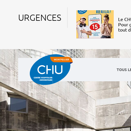
URGENCES
Le CHU
Pour g
tout 
TOUS L