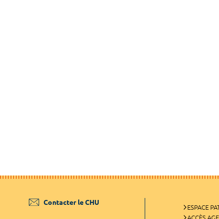
Contacter le CHU
ESPACE PA
ACCÈS AG