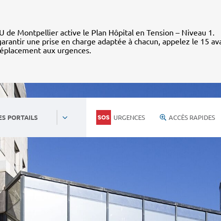
 de Montpellier active le Plan Hôpital en Tension – Niveau 1.
arantir une prise en charge adaptée à chacun, appelez le 15 av
déplacement aux urgences.
URGENCES
ACCÈS RAPIDES
ES PORTAILS