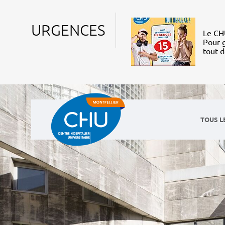
URGENCES
Le CHU
Pour g
tout 
TOUS L