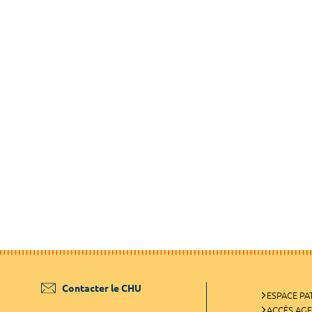
Contacter le CHU
ESPACE PA
ACCÈS AG