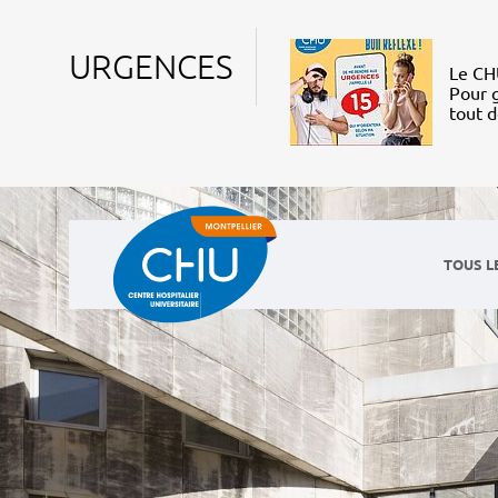
URGENCES
Le CHU
Pour g
tout 
TOUS L