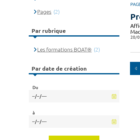
PAG
Pages
(2)
Pr
Aff
Par rubrique
Mad
20/0
Les formations BOAT®
(2)
Par date de création
Du
à