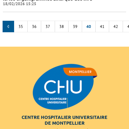
18/02/2026 15:25
35
36
37
38
39
40
41
42
CENTRE HOSPITALIER UNIVERSITAIRE
DE MONTPELLIER