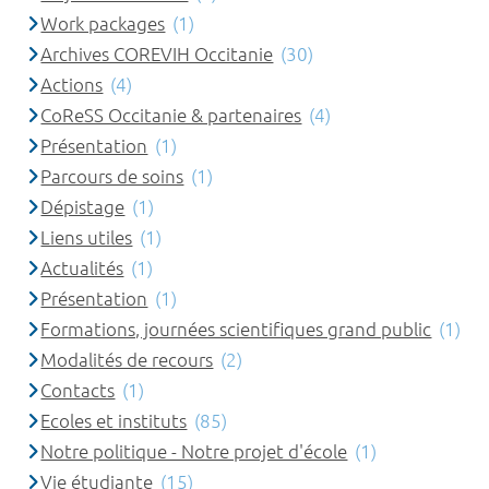
Work packages
(1)
Archives COREVIH Occitanie
(30)
Actions
(4)
CoReSS Occitanie & partenaires
(4)
Présentation
(1)
Parcours de soins
(1)
Dépistage
(1)
Liens utiles
(1)
Actualités
(1)
Présentation
(1)
Formations, journées scientifiques grand public
(1)
Modalités de recours
(2)
Contacts
(1)
Ecoles et instituts
(85)
Notre politique - Notre projet d'école
(1)
Vie étudiante
(15)