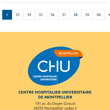
33
34
35
36
37
38
39
40
CENTRE HOSPITALIER UNIVERSITAIRE
DE MONTPELLIER
191 av. du Doyen Giraud
34295 Montpellier cedex 5