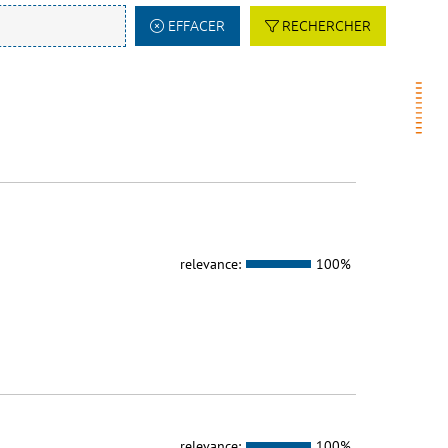
EFFACER
RECHERCHER
relevance:
100%
relevance:
100%