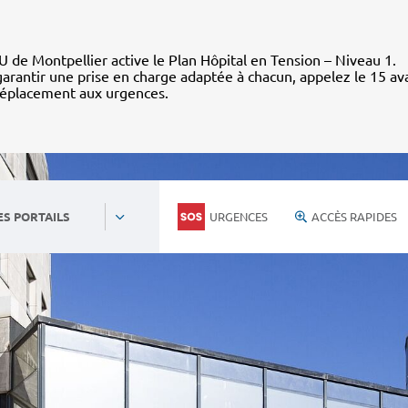
 de Montpellier active le Plan Hôpital en Tension – Niveau 1.
arantir une prise en charge adaptée à chacun, appelez le 15 av
déplacement aux urgences.
URGENCES
ACCÈS RAPIDES
ES PORTAILS