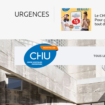
URGENCES
Le CHU
Pour g
tout 
TOUS L