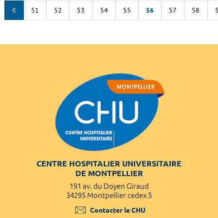
51
52
53
54
55
56
57
58
CENTRE HOSPITALIER UNIVERSITAIRE
DE MONTPELLIER
191 av. du Doyen Giraud
34295 Montpellier cedex 5
Contacter le CHU