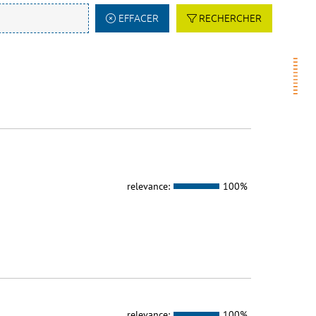
EFFACER
RECHERCHER
relevance:
100%
relevance:
100%