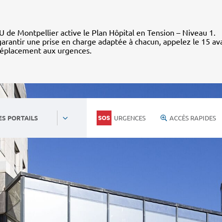
 de Montpellier active le Plan Hôpital en Tension – Niveau 1.
arantir une prise en charge adaptée à chacun, appelez le 15 av
déplacement aux urgences.
URGENCES
ACCÈS RAPIDES
ES PORTAILS