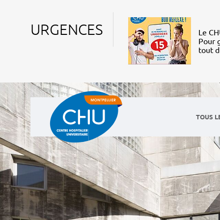
URGENCES
Le CHU
Pour g
tout 
TOUS L