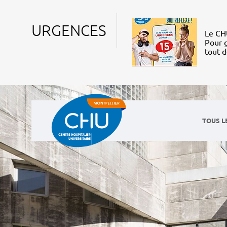
URGENCES
Le CHU
Pour g
tout 
TOUS L