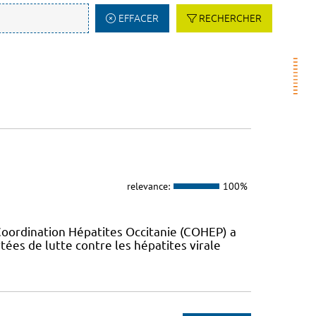
EFFACER
RECHERCHER
relevance:
100%
Coordination Hépatites Occitanie (COHEP) a
es de lutte contre les hépatites virale