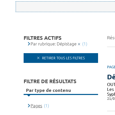
FILTRES ACTIFS
Résu
Par rubrique: Dépistage
(1)
RETIRER TOUS LES FILTRES
PAG
Dé
FILTRE DE RÉSULTATS
OUT
Les
Par type de contenu
Syph
21/0
Pages
(1)