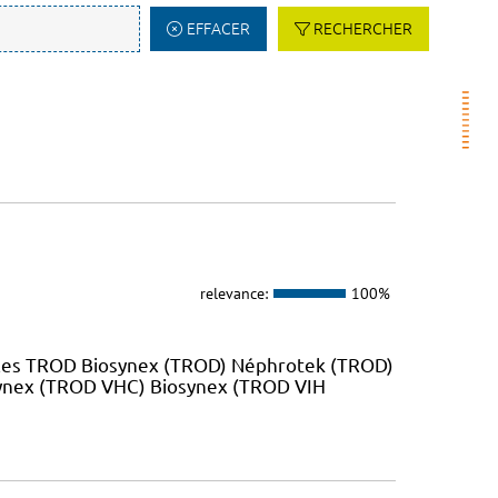
EFFACER
RECHERCHER
relevance:
100%
 les TROD Biosynex (TROD) Néphrotek (TROD)
ynex (TROD VHC) Biosynex (TROD VIH