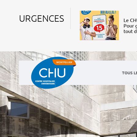
URGENCES
Le CHU
Pour g
tout 
TOUS L