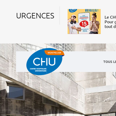
URGENCES
Le CHU
Pour g
tout 
TOUS L