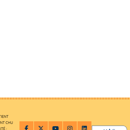
TIENT
ENT CHU
ITÉ :