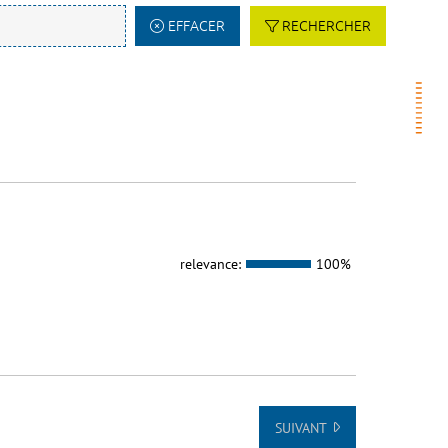
EFFACER
RECHERCHER
relevance:
100%
SUIVANT