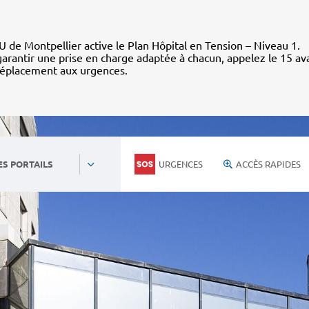
 de Montpellier active le Plan Hôpital en Tension – Niveau 1.
arantir une prise en charge adaptée à chacun, appelez le 15 av
déplacement aux urgences.
URGENCES
ACCÈS RAPIDES
ES PORTAILS