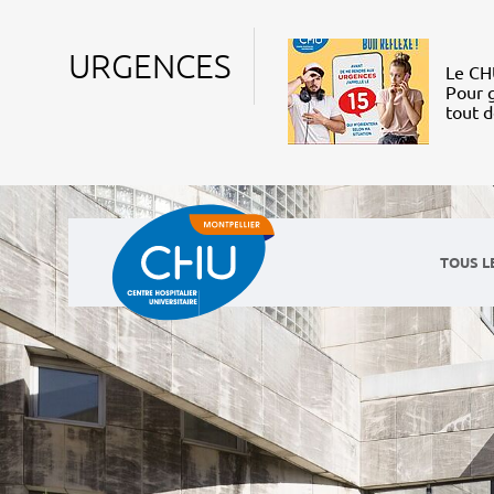
URGENCES
Le CHU
Pour g
tout 
TOUS L