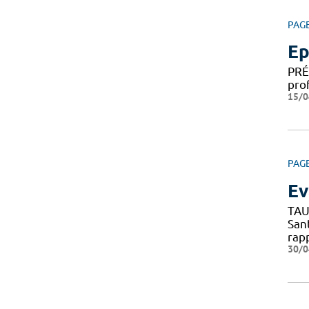
PAG
Ep
PRÉ
pro
15/0
PAG
Ev
TAU
San
rap
30/0