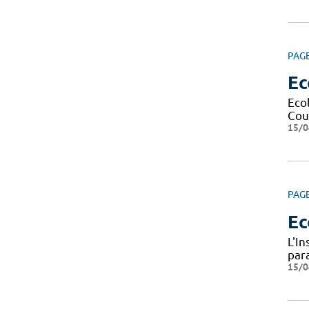
PAG
Ec
Eco
Cour
15/0
PAG
Ec
L'I
par
15/0