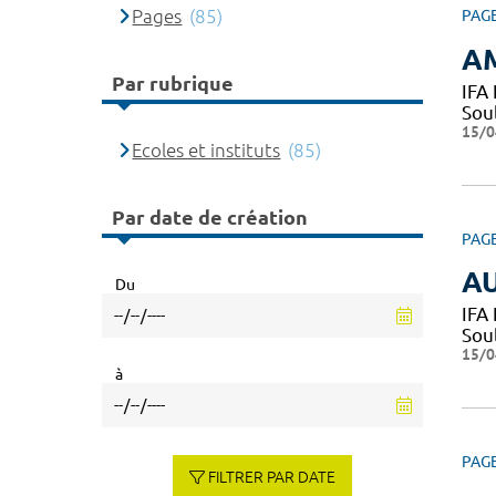
Pages
(85)
PAG
A
Par rubrique
IFA
Sou
15/0
Ecoles et instituts
(85)
Par date de création
PAG
AU
Du
IFA
Sou
15/0
à
PAG
FILTRER PAR DATE