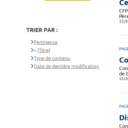
Ce
CFP
Père
22/0
TRIER PAR :
Pertinence
PAG
[Titre]
Type de contenu
Co
Date de dernière modification
Con
de b
15/0
PAG
Di
Cond