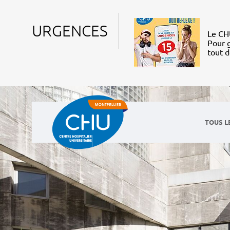
URGENCES
Le CHU
Pour g
tout 
TOUS L