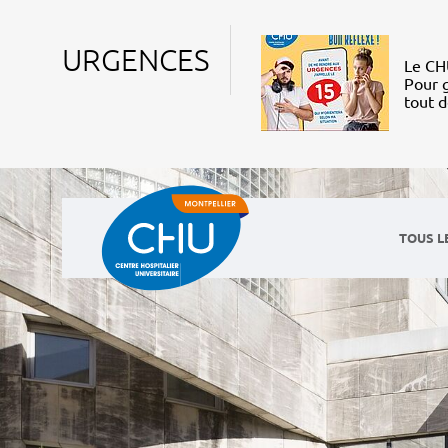
URGENCES
Le CHU
Pour g
tout 
TOUS L