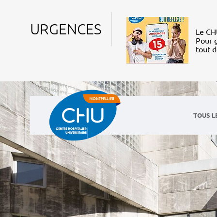
URGENCES
Le CHU
Pour g
tout 
TOUS L