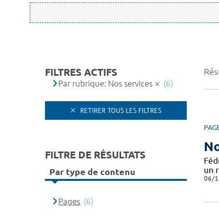
FILTRES ACTIFS
Résu
Par rubrique: Nos services
(6)
RETIRER TOUS LES FILTRES
PAG
No
FILTRE DE RÉSULTATS
Féd
un 
Par type de contenu
06/1
Pages
(6)