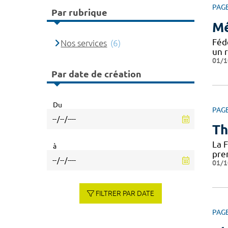
PAG
Par rubrique
Mé
Féd
Nos services
(6)
un 
01/1
Par date de création
Du
PAG
Th
La 
à
pre
01/1
FILTRER PAR DATE
PAG