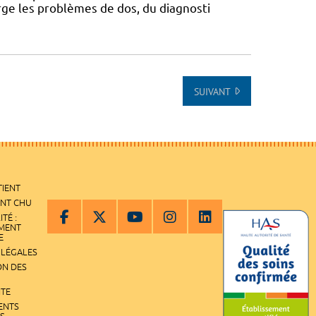
ge les problèmes de dos, du diagnosti
SUIVANT
TIENT
ENT CHU
ITÉ :
EMENT
E
 LÉGALES
ON DES
ITE
ENTS
S