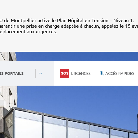
 de Montpellier active le Plan Hôpital en Tension – Niveau 1.
arantir une prise en charge adaptée à chacun, appelez le 15 av
déplacement aux urgences.
URGENCES
ACCÈS RAPIDES
ES PORTAILS