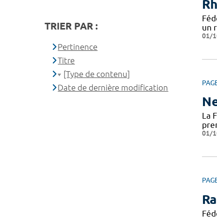
Rh
Féd
TRIER PAR :
un 
01/1
Pertinence
Titre
[Type de contenu]
PAG
Date de dernière modification
Ne
La 
pre
01/1
PAG
Ra
Féd