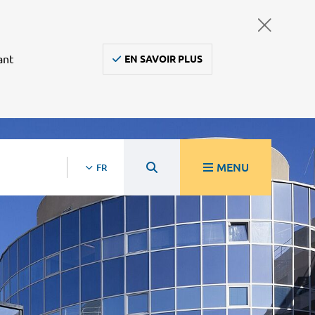
ant
EN SAVOIR PLUS
MENU
FR