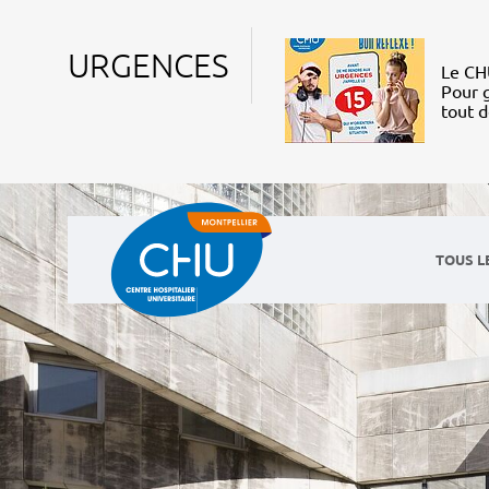
URGENCES
Le CHU
Pour g
tout 
TOUS L