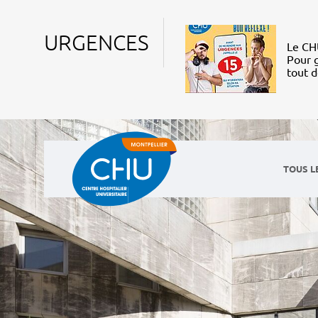
URGENCES
Le CHU
Pour g
tout 
TOUS L