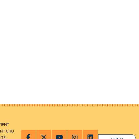
TIENT
ENT CHU
ITÉ :