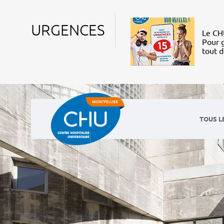
URGENCES
Le CHU
Pour g
tout 
TOUS L