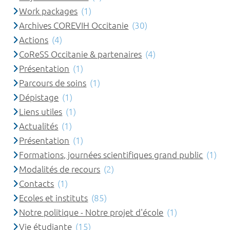
Work packages
(1)
Archives COREVIH Occitanie
(30)
Actions
(4)
CoReSS Occitanie & partenaires
(4)
Présentation
(1)
Parcours de soins
(1)
Dépistage
(1)
Liens utiles
(1)
Actualités
(1)
Présentation
(1)
Formations, journées scientifiques grand public
(1)
Modalités de recours
(2)
Contacts
(1)
Ecoles et instituts
(85)
Notre politique - Notre projet d'école
(1)
Vie étudiante
(15)