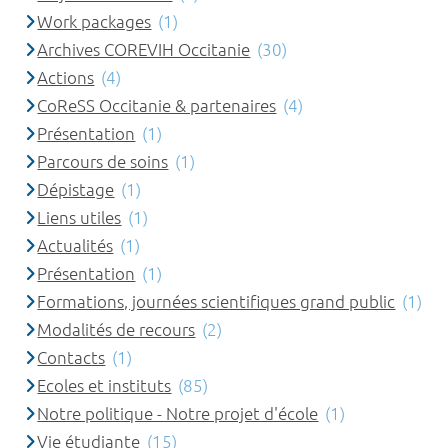
Work packages
(1)
Archives COREVIH Occitanie
(30)
Actions
(4)
CoReSS Occitanie & partenaires
(4)
Présentation
(1)
Parcours de soins
(1)
Dépistage
(1)
Liens utiles
(1)
Actualités
(1)
Présentation
(1)
Formations, journées scientifiques grand public
(1)
Modalités de recours
(2)
Contacts
(1)
Ecoles et instituts
(85)
Notre politique - Notre projet d'école
(1)
Vie étudiante
(15)