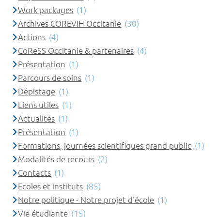
Work packages
(1)
Archives COREVIH Occitanie
(30)
Actions
(4)
CoReSS Occitanie & partenaires
(4)
Présentation
(1)
Parcours de soins
(1)
Dépistage
(1)
Liens utiles
(1)
Actualités
(1)
Présentation
(1)
Formations, journées scientifiques grand public
(1)
Modalités de recours
(2)
Contacts
(1)
Ecoles et instituts
(85)
Notre politique - Notre projet d'école
(1)
Vie étudiante
(15)