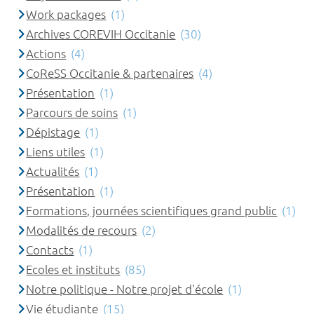
Work packages
(1)
Archives COREVIH Occitanie
(30)
Actions
(4)
CoReSS Occitanie & partenaires
(4)
Présentation
(1)
Parcours de soins
(1)
Dépistage
(1)
Liens utiles
(1)
Actualités
(1)
Présentation
(1)
Formations, journées scientifiques grand public
(1)
Modalités de recours
(2)
Contacts
(1)
Ecoles et instituts
(85)
Notre politique - Notre projet d'école
(1)
Vie étudiante
(15)