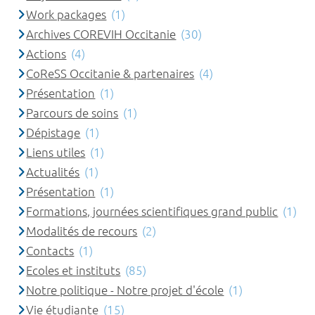
Work packages
(1)
Archives COREVIH Occitanie
(30)
Actions
(4)
CoReSS Occitanie & partenaires
(4)
Présentation
(1)
Parcours de soins
(1)
Dépistage
(1)
Liens utiles
(1)
Actualités
(1)
Présentation
(1)
Formations, journées scientifiques grand public
(1)
Modalités de recours
(2)
Contacts
(1)
Ecoles et instituts
(85)
Notre politique - Notre projet d'école
(1)
Vie étudiante
(15)