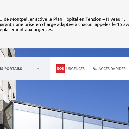
 de Montpellier active le Plan Hôpital en Tension – Niveau 1.
arantir une prise en charge adaptée à chacun, appelez le 15 av
déplacement aux urgences.
URGENCES
ACCÈS RAPIDES
ES PORTAILS