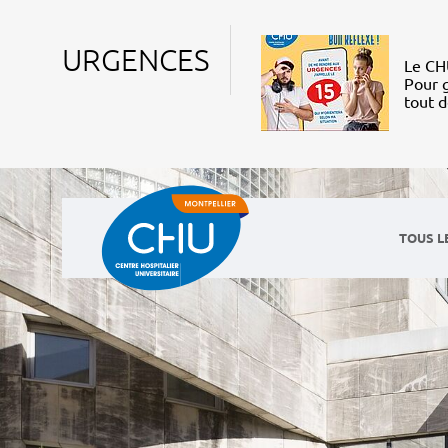
URGENCES
Le CHU
Pour g
tout 
TOUS L