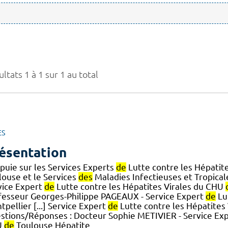
ltats 1 à 1 sur 1 au total
ES
ésentation
ppuie sur les Services Experts
de
Lutte contre les Hépatit
louse et le Services
des
Maladies Infectieuses et Tropica
vice Expert
de
Lutte contre les Hépatites Virales du CHU
fesseur Georges-Philippe PAGEAUX - Service Expert
de
Lu
pellier [...] Service Expert
de
Lutte contre les Hépatites
stions/Réponses : Docteur Sophie METIVIER - Service Ex
U
de
Toulouse Hépatite