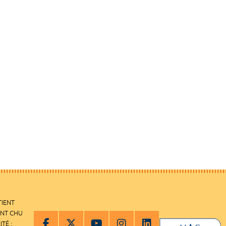
TIENT
ENT CHU
ITÉ :