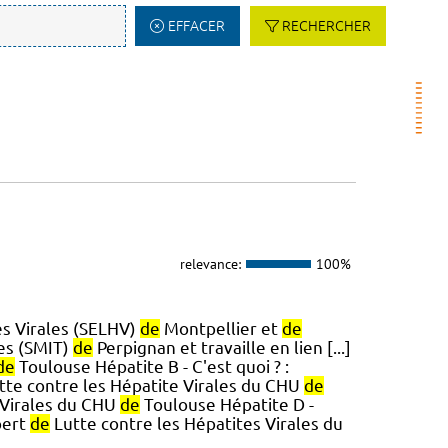
EFFACER
RECHERCHER
relevance:
100%
es Virales (SELHV)
de
Montpellier et
de
les (SMIT)
de
Perpignan et travaille en lien [...]
de
Toulouse Hépatite B - C'est quoi ? :
tte contre les Hépatite Virales du CHU
de
 Virales du CHU
de
Toulouse Hépatite D -
pert
de
Lutte contre les Hépatites Virales du