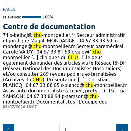
PAGES
relevance:
100%
Centre de documentation
71 s-belhaj@
chu
-montpellier.fr Secteur administratif
et juridique Magali MONDANGE : 04 67 33 93 50 m-
mondange@
chu
-montpellier.fr Secteur paramédical
Carole VAIDY : 04 67 33 81 59 c-vaidy@
chu
-
montpellier [...] cliniques du
CHU
. Elle peut
également demander des articles via le Réseau RNDH
(Réseau National des Documentalistes Hospitaliers)
et/ou consulter 269 revues papiers externalisées
(Archives du
CHU
). Présentation [...] : Christian
PLANCQ : 04 67 33 88 05 c-plancq@
chu
-montpellier.fr
Assistante documentaliste (accueil, prêts …) : Patricia
SAMSON : 04 67 33 88 94 p-samson@
chu
-
montpellier.fr Documentalistes : L’équipe des
09/07/2026 18:07
1