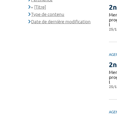
2n
[Titre]
Type de contenu
Mer
pro
Date de dernière modification
l
25/1
AGE
2n
Mer
pro
l
25/1
AGE