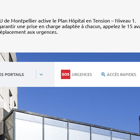
 de Montpellier active le Plan Hôpital en Tension – Niveau 1.
arantir une prise en charge adaptée à chacun, appelez le 15 av
déplacement aux urgences.
URGENCES
ACCÈS RAPIDES
ES PORTAILS