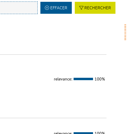
EFFACER
RECHERCHER
relevance:
100%
relevance:
100%