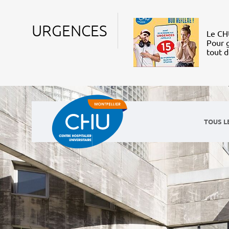
URGENCES
Le CHU
Pour g
tout 
TOUS L