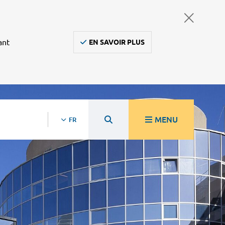
ant
EN SAVOIR PLUS
MENU
FR