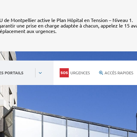
 de Montpellier active le Plan Hôpital en Tension – Niveau 1.
arantir une prise en charge adaptée à chacun, appelez le 15 av
déplacement aux urgences.
URGENCES
ACCÈS RAPIDES
ES PORTAILS