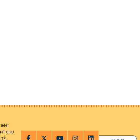
TIENT
ENT CHU
ITÉ :