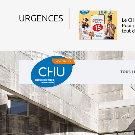
URGENCES
Le CHU
Pour g
tout 
TOUS L