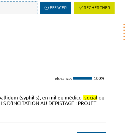
EFFACER
RECHERCHER
relevance:
100%
allidum (syphilis), en milieu médico-
social
ou
UTILS D'INCITATION AU DEPISTAGE : PROJET