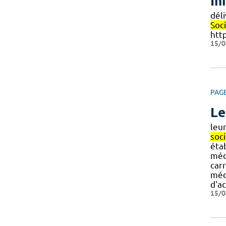
In
dél
Soc
htt
15/0
PAG
Le
leur
soci
éta
méd
carr
méd
d'ac
15/0