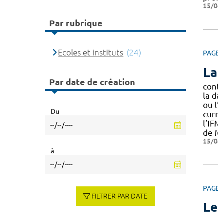
15/0
Par rubrique
Ecoles et instituts
(24)
PAG
La
Par date de création
con
la d
ou l
Du
curr
l’I
de 
15/0
à
PAG
FILTRER PAR DATE
Le