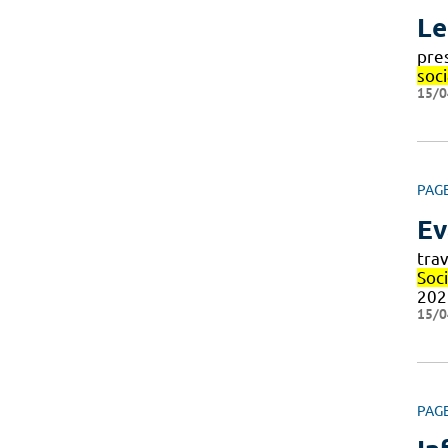
Le
pres
soci
15/0
PAG
Ev
tra
Soci
202
15/0
PAG