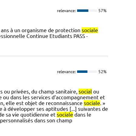
relevance:
57%
is ans à un organisme de protection
sociale
essionnelle Continue Etudiants PASS -
relevance:
52%
s ou privées, du champ sanitaire,
social
ou
ile ou dans les services d’accompagnement et
ion, elle est objet de reconnaissance
sociale
. »
ève à développer ses aptitudes [...] suivantes de
de sa vie quotidienne et
sociale
dans le
ns personnalisés dans son champ