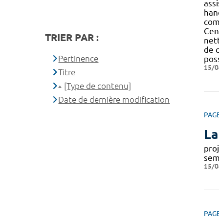
ass
han
comp
Cen
TRIER PAR :
nett
de 
Pertinence
poss
15/0
Titre
[Type de contenu]
Date de dernière modification
PAG
La
pro
sem
15/0
PAG