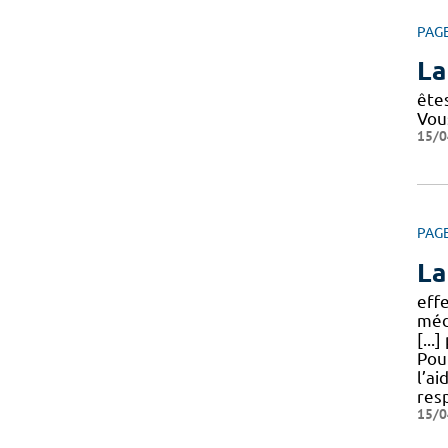
PAG
La
ête
Vou
15/0
PAG
La
eff
méd
[...
Pour
l’a
res
15/0