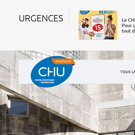
URGENCES
Le CHU
Pour g
tout 
TOUS L