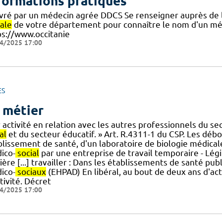
formations pratiques
ivré par un médecin agrée DDCS Se renseigner auprès de 
iale
de votre département pour connaître le nom d'un méd
ps://www.occitanie
4/2025 17:00
ES
 métier
 activité en relation avec les autres professionnels du se
al
et du secteur éducatif. » Art. R.4311-1 du CSP. Les débo
blissement de santé, d'un laboratoire de biologie médica
ico-
social
par une entreprise de travail temporaire - Légi
ière [...] travailler : Dans les établissements de santé pu
ico-
sociaux
(EHPAD) En libéral, au bout de deux ans d'act
tivité. Décret
4/2025 17:00