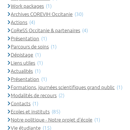
Work packages
(1)
Archives COREVIH Occitanie
(30)
Actions
(4)
CoReSS Occitanie & partenaires
(4)
Présentation
(1)
Parcours de soins
(1)
Dépistage
(1)
Liens utiles
(1)
Actualités
(1)
Présentation
(1)
Formations, journées scientifiques grand public
(1)
Modalités de recours
(2)
Contacts
(1)
Ecoles et instituts
(85)
Notre politique - Notre projet d'école
(1)
Vie étudiante
(15)