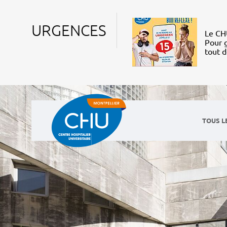
URGENCES
Le CHU
Pour g
tout 
TOUS L