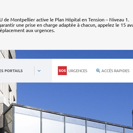
 de Montpellier active le Plan Hôpital en Tension – Niveau 1.
arantir une prise en charge adaptée à chacun, appelez le 15 av
déplacement aux urgences.
URGENCES
ACCÈS RAPIDES
ES PORTAILS