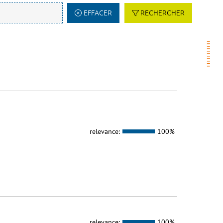
EFFACER
RECHERCHER
relevance:
100%
relevance:
100%