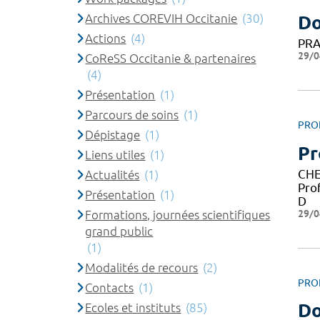
Archives COREVIH Occitanie
(30)
Do
Actions
(4)
PRA
29/0
CoReSS Occitanie & partenaires
(4)
Présentation
(1)
Parcours de soins
(1)
PRO
Dépistage
(1)
Pr
Liens utiles
(1)
CHE
Actualités
(1)
Pro
Présentation
(1)
D
29/0
Formations, journées scientifiques
grand public
(1)
Modalités de recours
(2)
PRO
Contacts
(1)
D
Ecoles et instituts
(85)