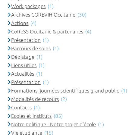
Work packages
(1)
Archives COREVIH Occitanie
(30)
Actions
(4)
CoReSS Occitanie & partenaires
(4)
Présentation
(1)
Parcours de soins
(1)
Dépistage
(1)
Liens utiles
(1)
Actualités
(1)
Présentation
(1)
Formations, journées scientifiques grand public
(1)
Modalités de recours
(2)
Contacts
(1)
Ecoles et instituts
(85)
Notre politique - Notre projet d'école
(1)
Vie étudiante
(15)