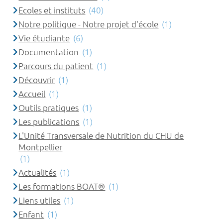
Ecoles et instituts
(40)
Notre politique - Notre projet d'école
(1)
Vie étudiante
(6)
Documentation
(1)
Parcours du patient
(1)
Découvrir
(1)
Accueil
(1)
Outils pratiques
(1)
Les publications
(1)
L'Unité Transversale de Nutrition du CHU de
Montpellier
(1)
Actualités
(1)
Les formations BOAT®
(1)
Liens utiles
(1)
Enfant
(1)