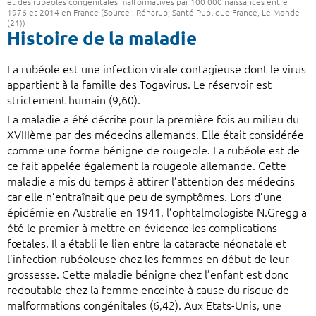
et des rubéoles congénitales malformatives par 100 000 naissances entre
1976 et 2014 en France (Source : Rénarub, Santé Publique France, Le Monde
(21))
Histoire de la maladie
La rubéole est une infection virale contagieuse dont le virus
appartient à la famille des Togavirus. Le réservoir est
strictement humain (9,60).
La maladie a été décrite pour la première fois au milieu du
XVIIIème par des médecins allemands. Elle était considérée
comme une forme bénigne de rougeole. La rubéole est de
ce fait appelée également la rougeole allemande. Cette
maladie a mis du temps à attirer l’attention des médecins
car elle n’entraînait que peu de symptômes. Lors d’une
épidémie en Australie en 1941, l’ophtalmologiste N.Gregg a
été le premier à mettre en évidence les complications
fœtales. Il a établi le lien entre la cataracte néonatale et
l’infection rubéoleuse chez les femmes en début de leur
grossesse. Cette maladie bénigne chez l’enfant est donc
redoutable chez la femme enceinte à cause du risque de
malformations congénitales (6,42). Aux Etats-Unis, une