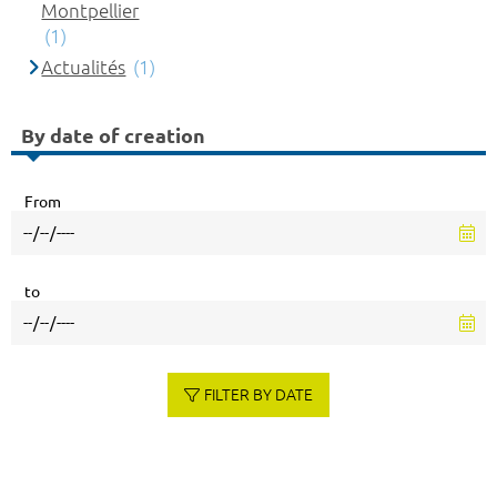
Montpellier
(1)
Actualités
(1)
By date of creation
From
to
FILTER BY DATE