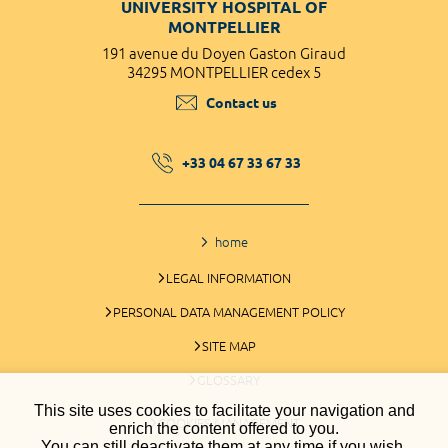
UNIVERSITY HOSPITAL OF
MONTPELLIER
191 avenue du Doyen Gaston Giraud
34295 MONTPELLIER cedex 5
Contact us
+33 04 67 33 67 33
home
LEGAL INFORMATION
PERSONAL DATA MANAGEMENT POLICY
SITE MAP
GLOSSARY
This site uses cookies to facilitate your navigation and
COOKIES MANAGEMENT
enrich the content offered to you.
You can still deactivate them at any time if you wish.