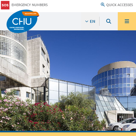
EMERGENCY NUMBERS
QUICK ACCESSES
EN