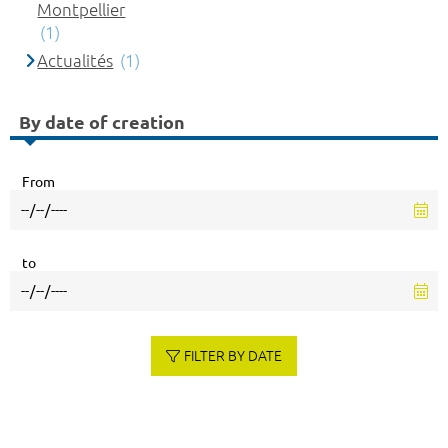
Montpellier
(1)
Actualités
(1)
By date of creation
From
to
FILTER BY DATE