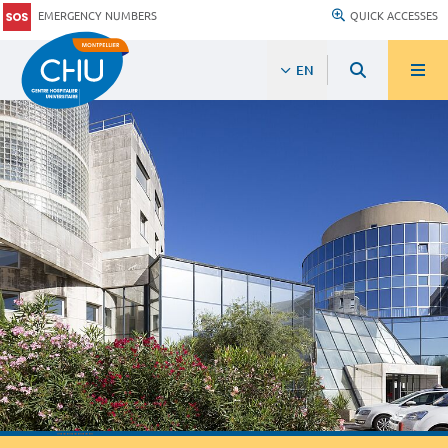
EMERGENCY NUMBERS
QUICK ACCESSES
EN