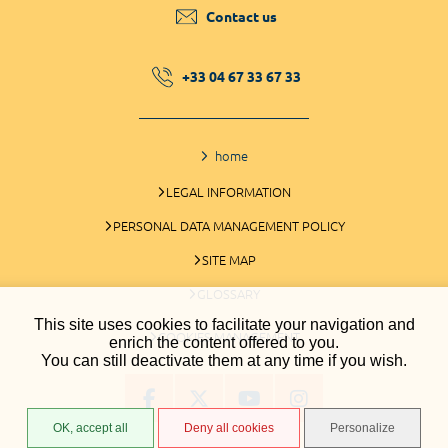
Contact us
+33 04 67 33 67 33
home
LEGAL INFORMATION
PERSONAL DATA MANAGEMENT POLICY
SITE MAP
GLOSSARY
This site uses cookies to facilitate your navigation and
COOKIES MANAGEMENT
enrich the content offered to you.
You can still deactivate them at any time if you wish.
OK, accept all
Deny all cookies
Personalize